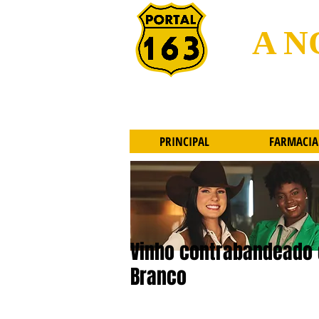
A N
PRINCIPAL
FARMACIA
Vinho contrabandeado 
Branco