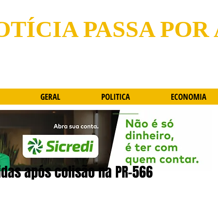
OTÍCIA PASSA POR
GERAL
POLITICA
ECONOMIA
idas após colisão na PR-566