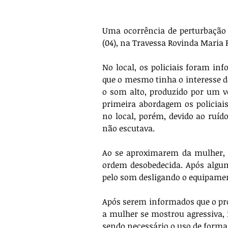
Uma ocorrência de perturbação d
(04), na Travessa Rovinda Maria 
No local, os policiais foram inf
que o mesmo tinha o interesse de
o som alto, produzido por um ve
primeira abordagem os policiai
no local, porém, devido ao ruíd
não escutava.
Ao se aproximarem da mulher, o
ordem desobedecida. Após alg
pelo som desligando o equipame
Após serem informados que o pro
a mulher se mostrou agressiva, 
sendo necessário o uso de forma 