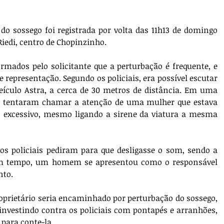
o sossego foi registrada por volta das 11h13 de domingo 
Riedi, centro de Chopinzinho.
ormados pelo solicitante que a perturbação é frequente, e 
 representação. Segundo os policiais, era possível escutar 
ículo Astra, a cerca de 30 metros de distância. Em uma 
s tentaram chamar a atenção de uma mulher que estava 
o excessivo, mesmo ligando a sirene da viatura a mesma 
s policiais pediram para que desligasse o som, sendo a 
um tempo, um homem se apresentou como o responsável 
nto.
prietário seria encaminhado por perturbação do sossego, 
investindo contra os policiais com pontapés e arranhões, 
para conte-la.