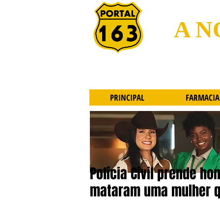
A N
PRINCIPAL
FARMACIA
Polícia Civil prende ho
mataram uma mulher q