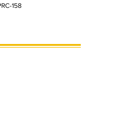
PRC-158
MARCOS LIMA
46 99975-6563
limaeroso@gmail.com