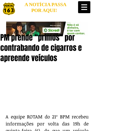
A NOTÍCIA PASSA
POR AQUI!
PM prende “primos” por
contrabando de cigarros e
apreende veículos
A equipe ROTAM do 21º BPM recebeu 
informações por volta das 19h de 
quinta-feira (6), de que um veículo 