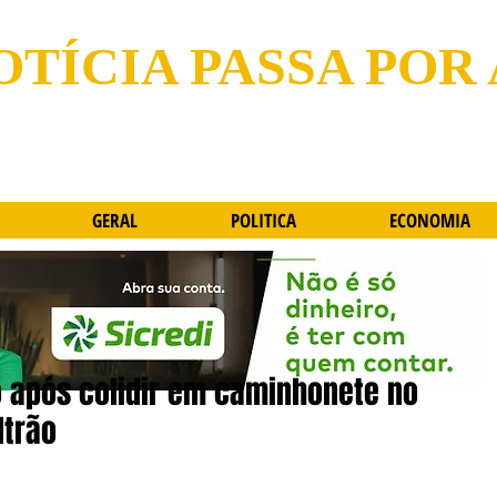
OTÍCIA PASSA POR
GERAL
POLITICA
ECONOMIA
do após colidir em caminhonete no
ltrão