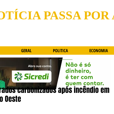
OTÍCIA PASSA POR
GERAL
POLITICA
ECONOMIA
trados carbonizados após incêndio em
o Oeste