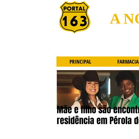
A N
PRINCIPAL
FARMACIA
Mãe e filho são encon
residência em Pérola d