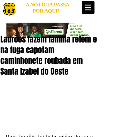
A NOTÍCIA PASSA
POR AQUI!
Ladrões fazem família refém e
na fuga capotam
caminhonete roubada em
Santa Izabel do Oeste
Uma família foi feita refém durante 