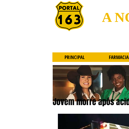
A N
PRINCIPAL
FARMACIA
Jovem morre após aci