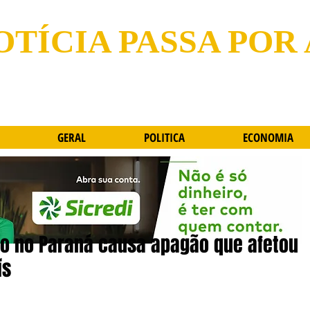
OTÍCIA PASSA POR
GERAL
POLITICA
ECONOMIA
o no Paraná causa apagão que afetou
ís