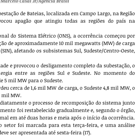
 Marcelo Casal Jr/Agência Brasil
stação de Bateias, localizada em Campo Largo, na Região 
vocou apagão que atingiu todas as regiões do país na 
al do Sistema Elétrico (ONS), a ocorrência começou por 
upção de aproximadamente 10 mil megawatts (MW) de carga 
(SIN), afetando os subsistemas Sul, Sudeste/Centro-Oeste, 
dade e provocou o desligamento completo da subestação, o 
ergia entre as regiões Sul e Sudeste. No momento do 
 de 5 mil MW para o Sudeste.
deu cerca de 1,6 mil MW de carga, o Sudeste 4,8 mil MW, o 
6 mil MW.
diatamente o processo de recomposição do sistema junto 
imento foi restabelecido gradualmente e, segundo o órgão, 
mal em até duas horas e meia após o início da ocorrência.
setor foi marcada para esta terça-feira, e uma análise 
eve ser apresentada até sexta-feira (17).