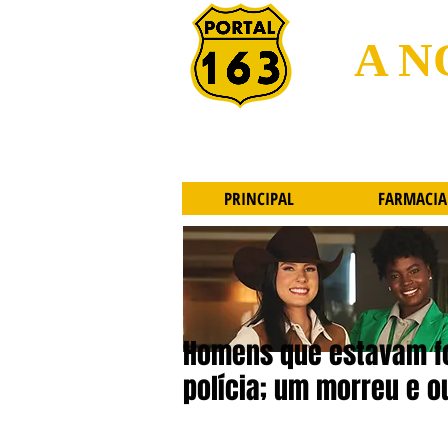
A N
PRINCIPAL
FARMACIA
Homens que estavam f
polícia; um morreu e ou