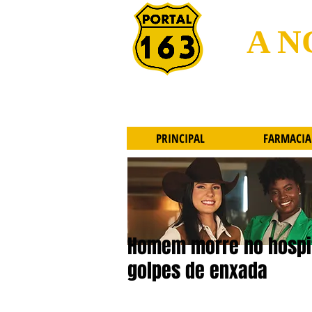
A N
PRINCIPAL
FARMACIA
Homem morre no hospit
golpes de enxada