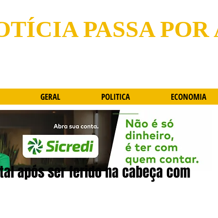
OTÍCIA PASSA POR
GERAL
POLITICA
ECONOMIA
al após ser ferido na cabeça com