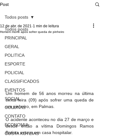
Post
Todos posts
12 de abr. de 2021
1 min de leitura
Todos posts
Homem morre após sofrer queda de pinheiro
PRINCIPAL
GERAL
POLITICA
ESPORTE
POLICIAL
CLASSIFICADOS
EVENTOS
Um homem de 56 anos morreu na última 
SOCIAL
sexta-feira (09) após sofrer uma queda de 
um pinheiro, em Palmas.
COLUNAS
CONTATO
O acidente aconteceu no dia 27 de março e 
ECONOMIA
desde então a vítima Domingos Ramos 
Batista estava em casa hospitalar.
COSTA KOTZIAS