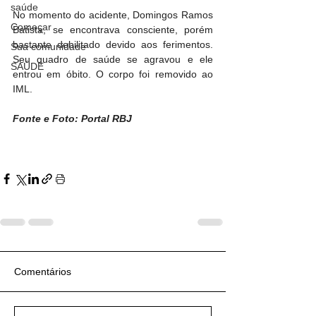
saúde
No momento do acidente, Domingos Ramos 
Começar
Batista, se encontrava consciente, porém 
bastante debilitado devido aos ferimentos. 
Sua comunidade
Seu quadro de saúde se agravou e ele 
SAÚDE
entrou em óbito. O corpo foi removido ao 
IML.
Fonte e Foto: Portal RBJ
Comentários