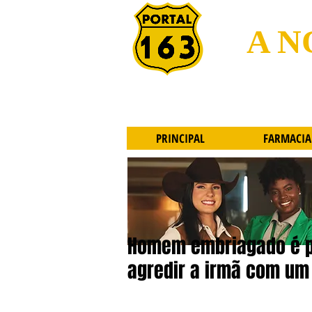
A N
PRINCIPAL
FARMACIA
Homem embriagado é p
agredir a irmã com um