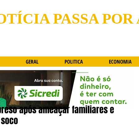
OTÍCIA PASSA POR
GERAL
POLITICA
ECONOMIA
reso após ameaçar familiares e
 soco