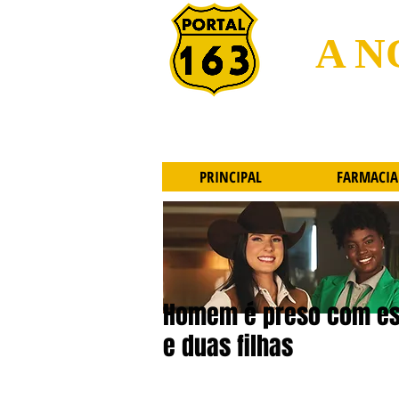
A N
PRINCIPAL
FARMACIA
Homem é preso com esc
e duas filhas