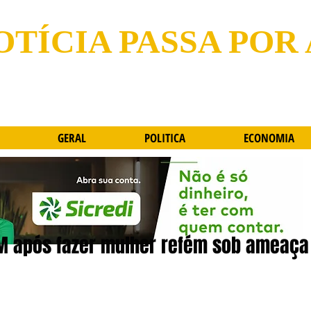
OTÍCIA PASSA POR
GERAL
POLITICA
ECONOMIA
M após fazer mulher refém sob ameaça