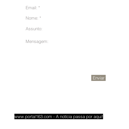
m
Enviar
www.portal163.com
- A notícia passa por aqui!