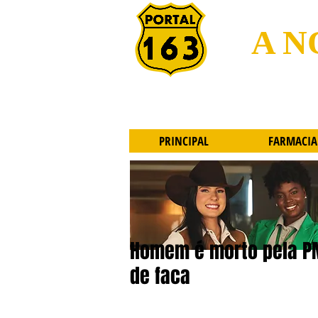
A N
PRINCIPAL
FARMACIA
Homem é morto pela P
de faca