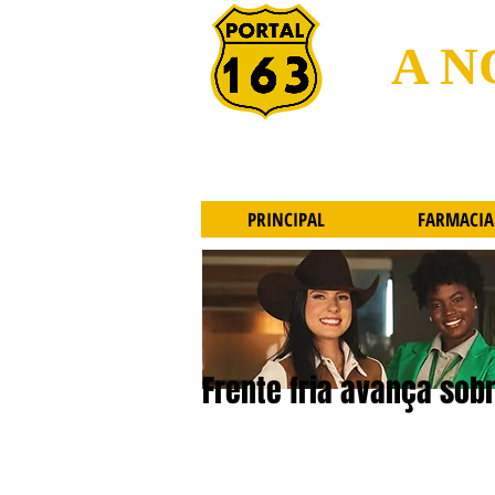
A N
PRINCIPAL
FARMACIA
Frente fria avança sobr