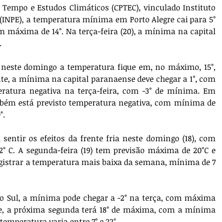
 Tempo e Estudos Climáticos (CPTEC), vinculado Instituto 
(INPE), a temperatura mínima em Porto Alegre cai para 5° 
om máxima de 14°. Na terça-feira (20), a mínima na capital 
.
á neste domingo a temperatura fique em, no máximo, 15°, 
te, a mínima na capital paranaense deve chegar a 1°, com 
ratura negativa na terça-feira, com -3° de mínima. Em 
mbém está previsto temperatura negativa, com mínima de 
°.
sentir os efeitos da frente fria neste domingo (18), com 
 C. A segunda-feira (19) tem previsão máxima de 20°C e 
egistrar a temperatura mais baixa da semana, mínima de 7 
 Sul, a mínima pode chegar a -2° na terça, com máxima 
de, a próxima segunda terá 18° de máxima, com a mínima 
temperatura varia entre 7° e 22°.