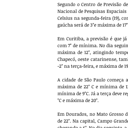
Segundo o Centro de Previsão de
Nacional de Pesquisas Espaciais 
Celsius na segunda-feira (19), c
gaúcha será de 3°e máxima de 17°
Em Curitiba, a previsão é que j
com 7° de mínima. No dia seguin
máxima de 12°, atingindo tempe
Chapecó, oeste catarinense, ta
-2° na terça-feira, e máxima de 19
A cidade de São Paulo começa a 
máxima de 22° C e mínima de 12°
mínima de 9°C. Já a terça deve r
°C e máxima de 20°.
Em Dourados, no Mato Grosso do
de 22°. Na capital, Campo Gran
chegando a 6°. No dia seguinte, a 