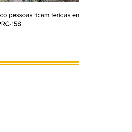
nco pessoas ficam feridas em
PRC-158
MARCOS LIMA
46 99975-6563