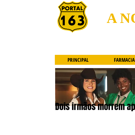
A N
PRINCIPAL
FARMACIA
Dois irmãos morrem apó