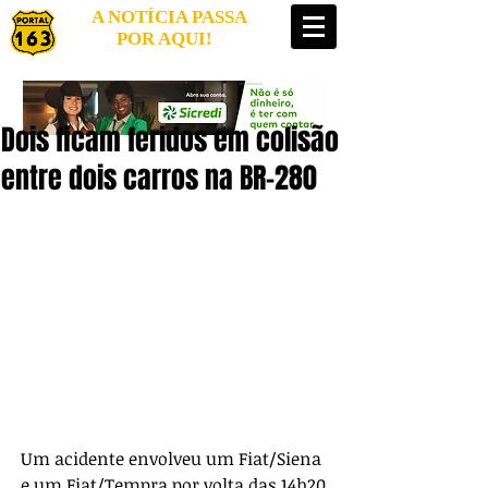
A NOTÍCIA PASSA
POR AQUI!
Dois ficam feridos em colisão
entre dois carros na BR-280
Um acidente envolveu um Fiat/Siena 
e um Fiat/Tempra por volta das 14h20 