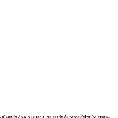
lagado do Rio Iguaçu, na tarde de terça-feira (6), trata-