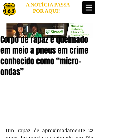
A NOTÍCIA PASSA
POR AQUI!
Corpo de rapaz é queimado
em meio a pneus em crime
conhecido como “micro-
ondas”
Um rapaz de aproximadamente 22 
anos, foi morto e queimado, em São 