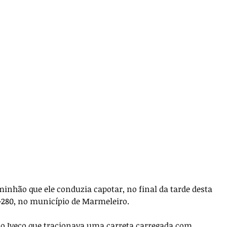
nhão que ele conduzia capotar, no final da tarde desta 
R-280, no município de Marmeleiro.
 Iveco que tracionava uma carreta carregada com 