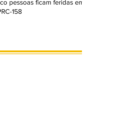
nco pessoas ficam feridas em
PRC-158
MARCOS LIMA
46 99975-6563
limaeroso@gmail.com