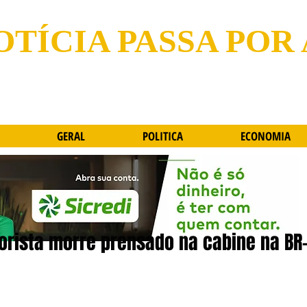
OTÍCIA PASSA POR
GERAL
POLITICA
ECONOMIA
rista morre prensado na cabine na BR