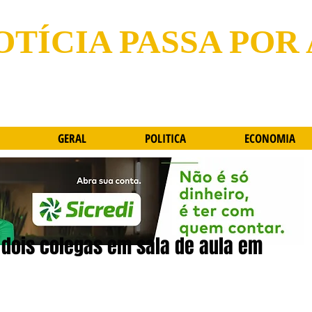
OTÍCIA PASSA POR
GERAL
POLITICA
ECONOMIA
 dois colegas em sala de aula em