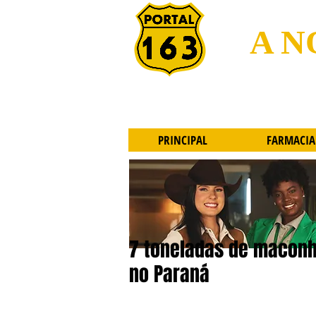
A N
PRINCIPAL
FARMACIA
7 toneladas de maconh
no Paraná