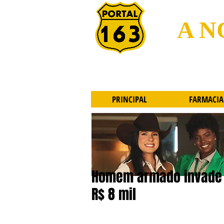
A N
PRINCIPAL
FARMACIA
Homem armado invade 
R$ 8 mil