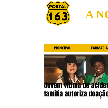
A N
PRINCIPAL
FARMACIA
Jovem vítima de acide
família autoriza doaçã