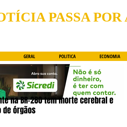
OTÍCIA PASSA POR
GERAL
POLITICA
ECONOMIA
nte na BR-280 tem morte cerebral e
o de órgãos