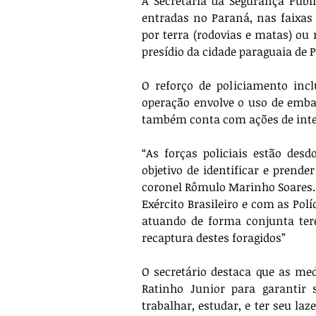
A Secretaria da Segurança Públi
entradas no Paraná, nas faixas d
por terra (rodovias e matas) ou 
presídio da cidade paraguaia de 
O reforço de policiamento incl
operação envolve o uso de embarc
também conta com ações de intel
“As forças policiais estão desd
objetivo de identificar e prende
coronel Rômulo Marinho Soares. 
Exército Brasileiro e com as Polí
atuando de forma conjunta ter
recaptura destes foragidos”
O secretário destaca que as me
Ratinho Junior para garantir 
trabalhar, estudar, e ter seu la