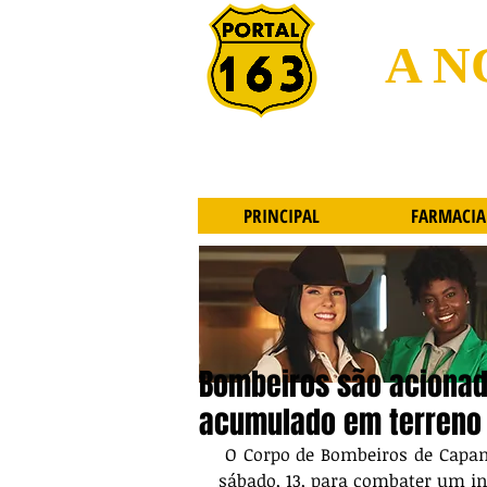
A N
PRINCIPAL
FARMACIA
Bombeiros são acionad
acumulado em terreno 
 O Corpo de Bombeiros de Capanema foi acionado por populares no inicio da tarde deste 
sábado, 13, para combater um in